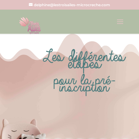
delphine@lestroisailes-microcreche.com
Les différentes
étapes
pour la pré-
inscription